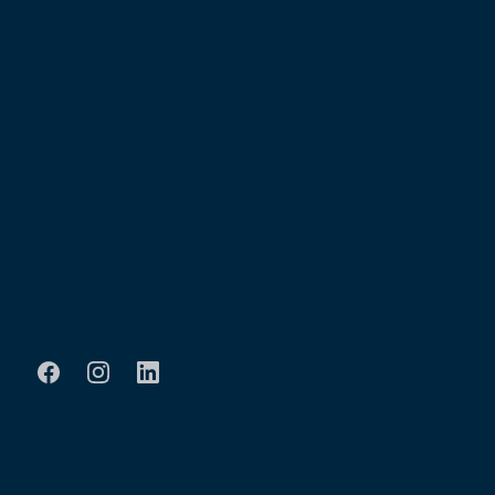
Die Häfen Kelheim sind ein zentraler
Logistikstandort in Bayern, der mit seiner Lage
an Donau und Main-Donau-Kanal eine
wichtige Schnittstelle für den Warenverkehr in
Europa bildet. Hier treffen Tradition und
Moderne aufeinander: Nachhaltige
Transportlösungen und leistungsfähige
Infrastruktur machen die Häfen zu einem Ort
der Zukunft.
Wichtige Links