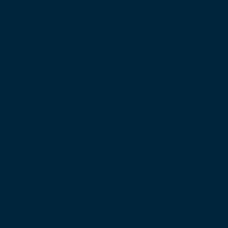
Hafen Kelheim
Impressum
Datenschutz
Kontakt
Newsletter
Öffnungszeiten
Montag:
07:00 - 16:00
Dienstag
07:00 - 16:00
Mittwoch
07:00 - 16:00
Donnnerstag
07:00 - 16:00
Freitag
07:00 - 13:00
Kontakt