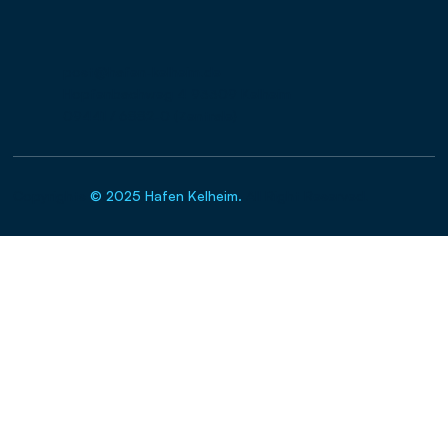
post@hafen-kelheim.de
Hopfenbachweg 4 93309 Kelheim
09441 / 6882-0 (Zentrale)
Copyrights
© 2025 Hafen Kelheim.
All Right Reserved.