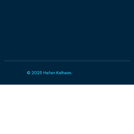
Kontakt
post@hafen-kelheim.de
Hopfenbachweg 4 93309 Kelheim
09441 / 6882-0 (Zentrale)
Copyrights
© 2025 Hafen Kelheim.
All Right Reserved.