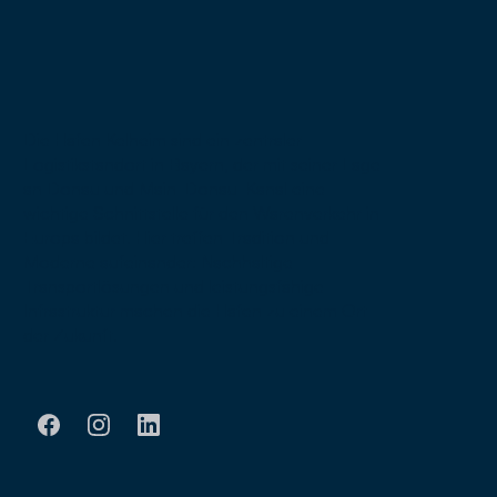
Die Häfen Kelheim sind ein zentraler
Logistikstandort in Bayern, der mit seiner Lage
an Donau und Main-Donau-Kanal eine
wichtige Schnittstelle für den Warenverkehr in
Europa bildet. Hier treffen Tradition und
Moderne aufeinander: Nachhaltige
Transportlösungen und leistungsfähige
Infrastruktur machen die Häfen zu einem Ort
der Zukunft.