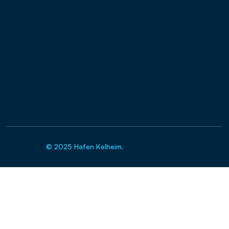
Freitag
07:00 - 13:00
Kontakt
post@hafen-kelheim.de
Hopfenbachweg 4 93309 Kelheim
09441 / 6882-0 (Zentrale)
Copyrights
© 2025 Hafen Kelheim.
All Right Reserved.