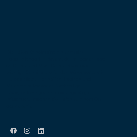
Die Häfen Kelheim sind ein zentraler
Logistikstandort in Bayern, der mit seiner Lage
an Donau und Main-Donau-Kanal eine
wichtige Schnittstelle für den Warenverkehr in
Europa bildet. Hier treffen Tradition und
Moderne aufeinander: Nachhaltige
Transportlösungen und leistungsfähige
Infrastruktur machen die Häfen zu einem Ort
der Zukunft.