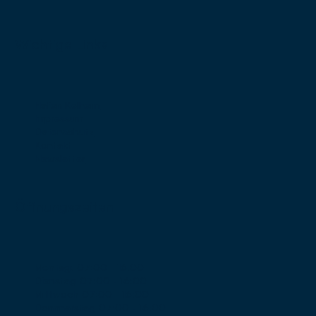
Wichtige Links
Hafen Kelheim
Impressum
Datenschutz
Kontakt
Newsletter
Öffnungszeiten
Montag:
07:00 - 16:00
Dienstag
07:00 - 16:00
Mittwoch
07:00 - 16:00
Donnnerstag
07:00 - 16:00