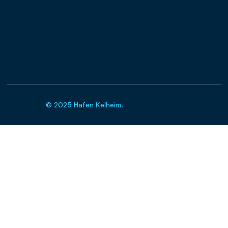
post@hafen-kelheim.de
Hopfenbachweg 4 93309 Kelheim
09441 / 6882-0 (Zentrale)
Copyrights
© 2025 Hafen Kelheim.
All Right Reserved.