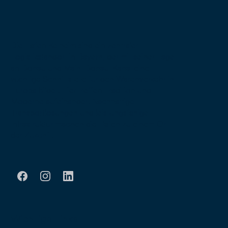
Die Häfen Kelheim sind ein zentraler
Logistikstandort in Bayern, der mit seiner Lage
an Donau und Main-Donau-Kanal eine
wichtige Schnittstelle für den Warenverkehr in
Europa bildet. Hier treffen Tradition und
Moderne aufeinander: Nachhaltige
Transportlösungen und leistungsfähige
Infrastruktur machen die Häfen zu einem Ort
der Zukunft.
Wichtige Links