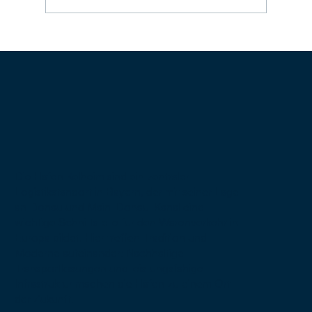
Die Häfen Kelheim sind ein zentraler
Logistikstandort in Bayern, der mit seiner Lage
an Donau und Main-Donau-Kanal eine
wichtige Schnittstelle für den Warenverkehr in
Europa bildet. Hier treffen Tradition und
Moderne aufeinander: Nachhaltige
Transportlösungen und leistungsfähige
Infrastruktur machen die Häfen zu einem Ort
der Zukunft.