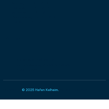
Montag:
07:00 - 16:00
Dienstag
07:00 - 16:00
Mittwoch
07:00 - 16:00
Donnnerstag
07:00 - 16:00
Freitag
07:00 - 13:00
Kontakt
post@hafen-kelheim.de
Hopfenbachweg 4 93309 Kelheim
09441 / 6882-0 (Zentrale)
Copyrights
© 2025 Hafen Kelheim.
All Right Reserved.