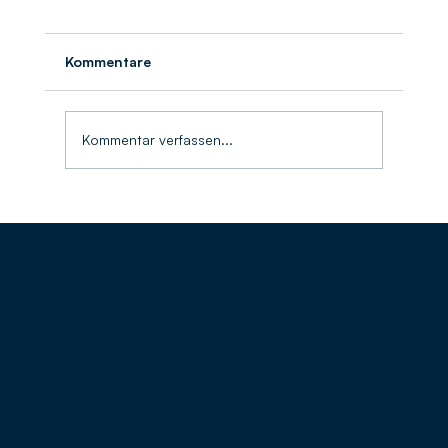
Kommentare
Umschlagbilanz 2025
Kommentar verfassen...
Die Häfen Kelheim sind ein zentraler
Logistikstandort in Bayern, der mit seiner Lage
an Donau und Main-Donau-Kanal eine