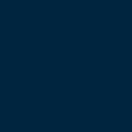
Newsletter
Öffnungszeiten
Montag:
07:00 - 16:00
Dienstag
07:00 - 16:00
Mittwoch
07:00 - 16:00
Donnnerstag
07:00 - 16:00
Freitag
07:00 - 13:00
Kontakt
post@hafen-kelheim.de
Hopfenbachweg 4 93309 Kelheim
09441 / 6882-0 (Zentrale)