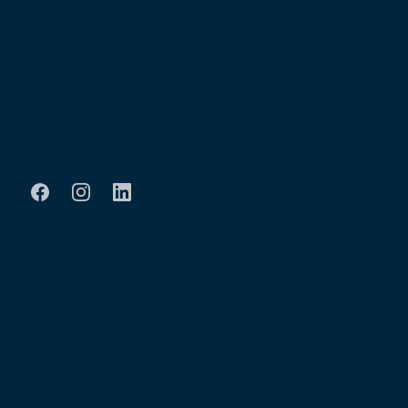
wichtige Schnittstelle für den Warenverkehr in
Europa bildet. Hier treffen Tradition und
Moderne aufeinander: Nachhaltige
Transportlösungen und leistungsfähige
Infrastruktur machen die Häfen zu einem Ort
der Zukunft.
Wichtige Links
Hafen Kelheim
Impressum
Datenschutz
Kontakt