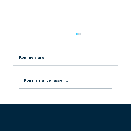
Kommentare
Kommentar verfassen...
Neuaufstellung nach Kommunalwahl: ZV
Häfen mit neuer Verbandsversammlung
und starkem Ergebnis