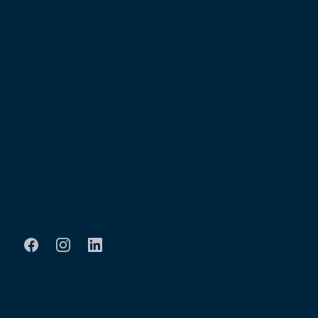
Die Häfen Kelheim sind ein zentraler
Logistikstandort in Bayern, der mit seiner Lage
an Donau und Main-Donau-Kanal eine
wichtige Schnittstelle für den Warenverkehr in
Europa bildet. Hier treffen Tradition und
Moderne aufeinander: Nachhaltige
Transportlösungen und leistungsfähige
Infrastruktur machen die Häfen zu einem Ort
der Zukunft.
Wichtige Links