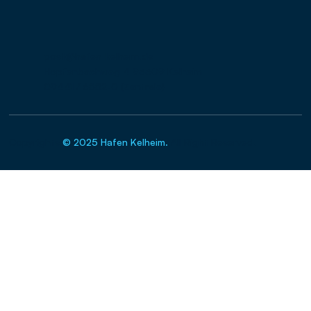
post@hafen-kelheim.de
Hopfenbachweg 4 93309 Kelheim
09441 / 6882-0 (Zentrale)
Copyrights
© 2025 Hafen Kelheim.
All Right Reserved.